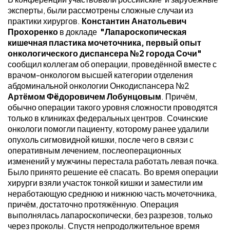
эксперты, были рассмотрены сложные случаи из
практики хирургов.
Константин Анатольевич
Прохоренко
в докладе
"Лапароскопическая
кишечная пластика мочеточника, первый опыт
онкологического диспансера №2 города Сочи"
сообщил коллегам об операции, проведённой вместе с
врачом-онкологом высшей категории отделения
абдоминальной онкологии Онкодиспансера №2
Артёмом Фëдоровичем Лобунцовым
. Причём,
обычно операции такого уровня сложности проводятся
только в клиниках федеральных центров. Сочинские
онкологи помогли пациенту, которому ранее удалили
опухоль сигмовидной кишки, после чего в связи с
оперативным лечением, послеоперационных
изменений у мужчины перестала работать левая почка.
Было принято решение её спасать. Во время операции
хирурги взяли участок тонкой кишки и заместили им
неработающую среднюю и нижнюю часть мочеточника,
причём, достаточно протяжённую. Операция
выполнялась лапароскопически, без разрезов, только
через проколы. Спустя непродолжительное время