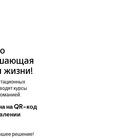
то
рушающая
 жизни!
итационных
водят курсы
команией.
на на QR-код
авлении
учшее решение!