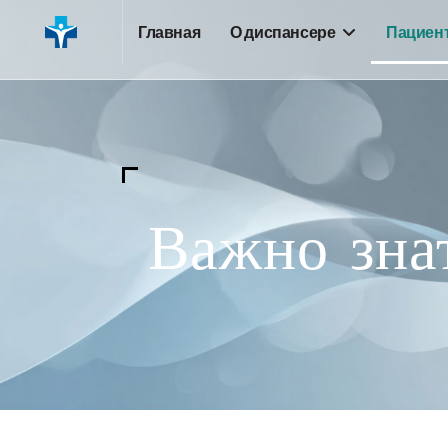
Главная
О диспансере
Пациен
Важно зна