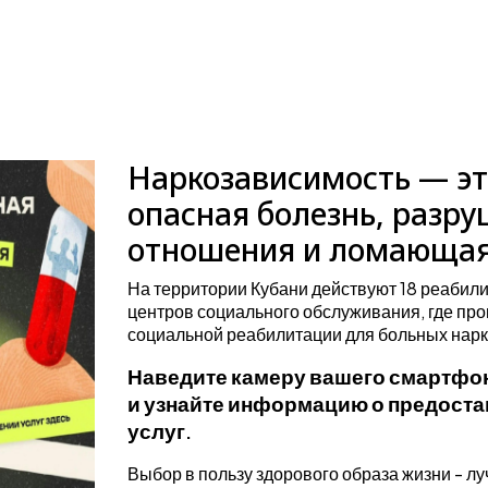
Наркозависимость — э
опасная болезнь, раз
отношения и ломающая
На территории Кубани действуют 18 реабил
центров социального обслуживания, где про
социальной реабилитации для больных нар
Наведите камеру вашего смартфо
и узнайте информацию о предост
услуг
.
Выбор в пользу здорового образа жизни - л