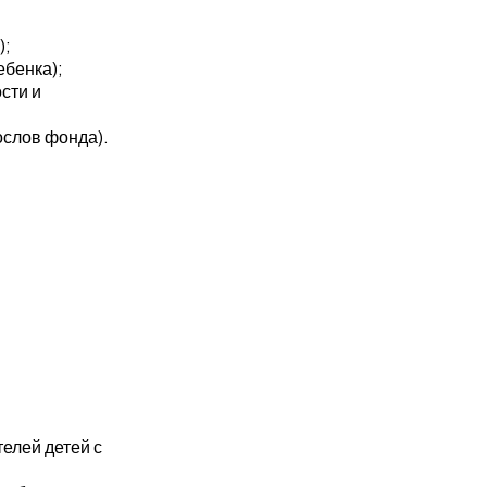
);
ебенка);
сти и
ослов фонда).
елей детей с