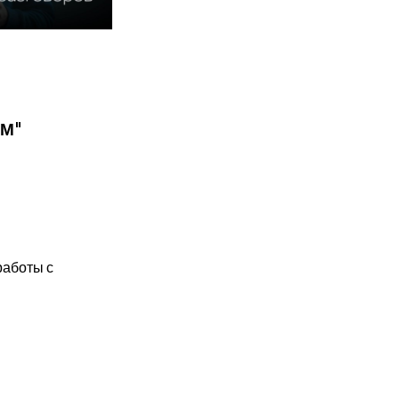
ИМ"
работы с