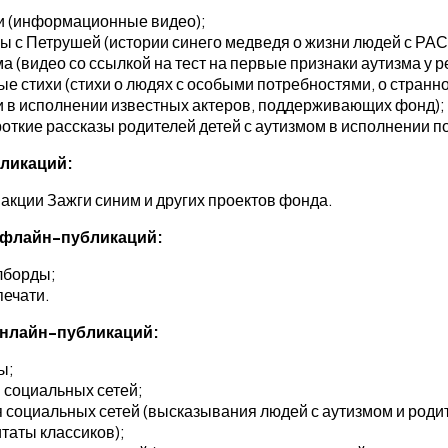
и (информационные видео);
 с Петрушей (истории синего медведя о жизни людей с РАС
а (видео со ссылкой на тест на первые признаки аутизма у р
е стихи (стихи о людях с особыми потребностями, о странно
 в исполнении известных актеров, поддерживающих фонд);
роткие рассказы родителей детей с аутизмом в исполнении п
бликаций:
акции Зажги синим и других проектов фонда.
 офлайн-публикаций:
лборды;
печати.
онлайн-публикаций:
ы;
 социальных сетей;
я социальных сетей (высказывания людей с аутизмом и родит
таты классиков);