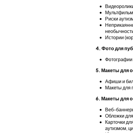
Видеоролик
Мультфильмы
Риски аутизм
Неприкаянны
необычности
Истории (ко
4. Фото для пу
Фотографии 
5. Макеты для
Афиши и би
Макеты для 
6. Макеты для 
Веб-баннер
Обложки для
Карточки дл
аутизмом, ци