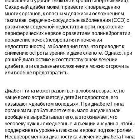
повышению уровня глюкозы в крови (гипергликемия).
Сахарный диабет может привести к повреждению
многих органов, к опасным для жизни осложнениям,
таким как: сердечно-сосудистые заболевания (ССЗ) с
развитием сердечной недостаточности, поражение
периферических нервов с развитием полинейропатии,
поражение почек (нефропатия и почечная
недостаточность), заболевания глаз, что приводит к
снижению остроты зрения и даже слепоте. Однако, при
ранней диагностике и соответствующем лечении
диабета, эти серьезные осложнения можно отсрочить
или вообще предотвратить.
Диабет I типа может развиться в любом возрасте, но
чаще всего встречается у детей и подростков, его
называют «диабетом молодых». При диабете I типа
организм вырабатывает очень мало инсулина или
вообще не вырабатывает его, а это означает, что
человеку нужны ежедневные инъекции инсулина, чтобы
поддерживать уровень глюкозы в крови под контролем.
Несвоевременная диагностика и лечение диабета I типа