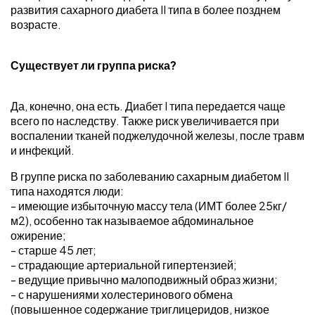
развития сахарного диабета II типа в более позднем
возрасте.
Существует ли группа риска?
Да, конечно, она есть. Диабет I типа передается чаще
всего по наследству. Также риск увеличивается при
воспалении тканей поджелудочной железы, после травм
и инфекций.
В группе риска по заболеванию сахарным диабетом II
типа находятся люди:
- имеющие избыточную массу тела (ИМТ более 25кг/
м2), особенно так называемое абдоминальное
ожирение;
- старше 45 лет;
- страдающие артериальной гипертензией;
- ведущие привычно малоподвижный образ жизни;
- с нарушениями холестеринового обмена
(повышенное содержание триглицеридов, низкое