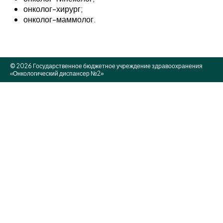
онколог-хирург;
онколог-маммолог.
© 2026 Государственное бюджетное учреждение здравоохранения
«Онкологический диспансер №2»