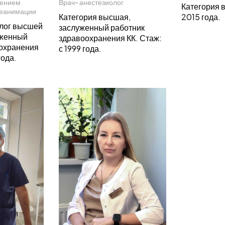
лением
Врач- анестезиолог
Категория 
реанимации
Категория высшая,
2015 года.
олог высшей
заслуженный работник
уженный
здравоохранения КК. Стаж:
оохранения
с 1999 года.
года.