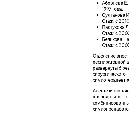
Аборнева Ел
1997 года.
Султанова И
Стаж: с 2010
Пастухова Л
Стаж: с 2002
Беликова На
Стаж: с 2003
Отделение анест
респираторной а
развернуты 6 ре
хирургического, 
химиотерапевти
Анестезиологиче
проводят анесте
комбинированные
химиопрепаратов