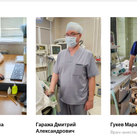
на
Гаража Дмитрий
Гукев Мар
Александрович
Врач-анесте