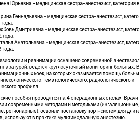
ена Юрьевна - медицинская сестра-анестезист, категория 
рина Геннадьевна - медицинская сестра-анестезист, катег
 года.
юбовь Дмитриевна - медицинская сестра-анестезист, катег
 года.
талья Анатольевна - медицинская сестра-анестезист, кате
 года.
езиологии и реанимации оснащено современной анестезиол
ппаратурой, ведется круглосуточный мониторинг больных. 
анимационных коек, на которых оказывается помощь больн
гинекологического, гематологического, радиологического и
ческого профиля.
ские пособия проводятся на 4 операционных столах. Врачи
зии современными методами и методиками (ингаляционные
, регионарные), освоили постановку порт-систем для длит
, используют в практике мультимодальную анестезию.