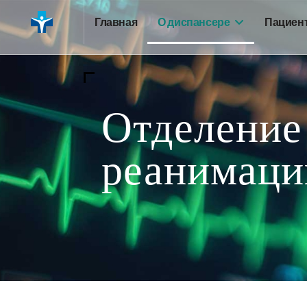
Главная
О диспансере
Пациен
Отделение
реанимаци