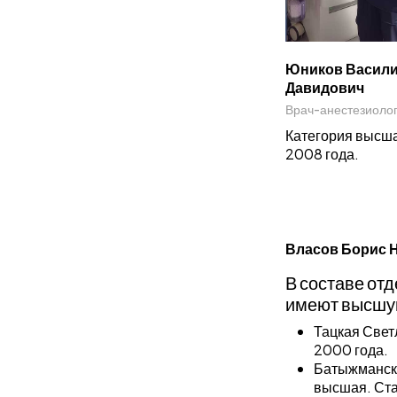
Юников Васил
Давидович
Врач-анестезиоло
Категория высша
2008 года.
Власов Борис 
В составе от
имеют высшу
Тацкая Свет
2000 года.
Батыжманска
высшая. Ста