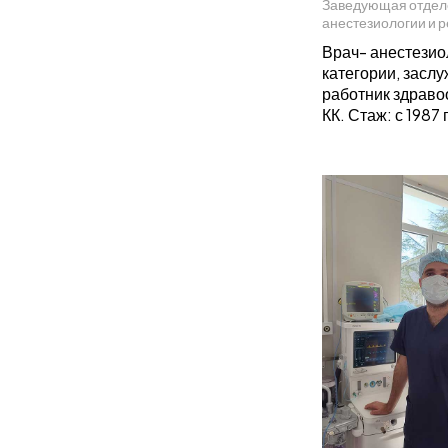
Заведующая отде
анестезиологии и 
Врач- анестези
категории, засл
работник здрав
КК. Стаж: с 1987 