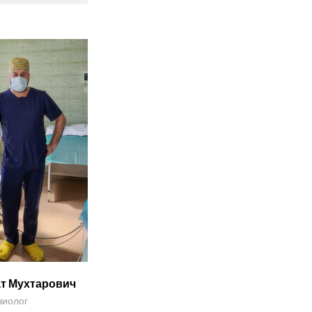
ат Мухтарович
зиолог