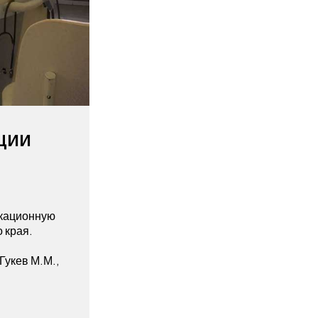
ции
икационную
 края.
Гукев М.М.,