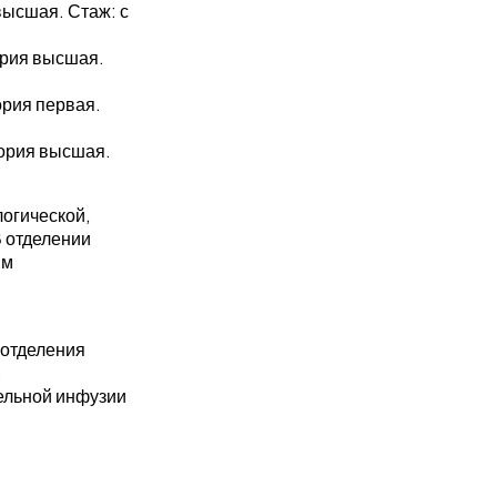
высшая. Стаж: с
ория высшая.
ория первая.
гория высшая.
огической,
В отделении
ым
 отделения
,
ельной инфузии