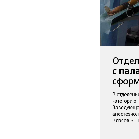
Отдел
с пал
сформ
В отделени
категорию.
Заведующая
анестезиоло
Власов Б.Н