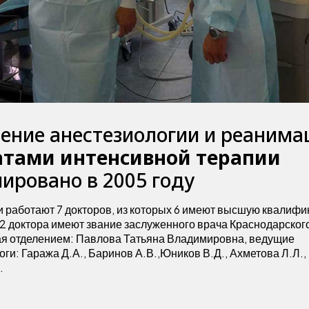
ение анестезиологии и реанима
атами интенсивной терапии
ировано в 2005 году
и работают 7 докторов, из которых 6 имеют высшую квалиф
 2 доктора имеют звание заслуженного врача Краснодарского
 отделением: Павлова Татьяна Владимировна, ведущие
ги: Гаража Д.А., Баринов А.В.,Юников В.Д., Ахметова Л.Л., 
.