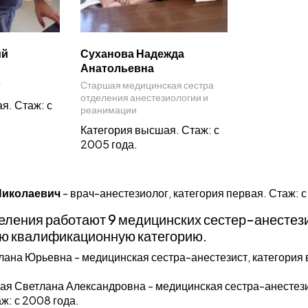
ий
Суханова Надежда
Анатольевна
г
Старшая медицинская сестра
отделения анестезиологии и
я. Стаж: с
реанимации
Категория высшая. Стаж: с
2005 года.
Николаевич
- врач-анестезиолог, категория первая. Стаж: с 
деления работают 9 медицинских сестер-анестези
ю квалификационную категорию.
лана Юрьевна - медицинская сестра-анестезист, категория 
я Светлана Александровна - медицинская сестра-анестези
ж: с 2008 года.